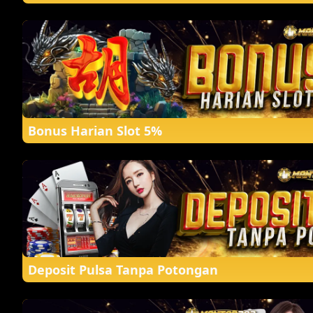
Bonus Harian Slot 5%
Deposit Pulsa Tanpa Potongan