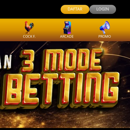
DAFTAR
LOGIN
COCK F.
ARCADE
PROMO