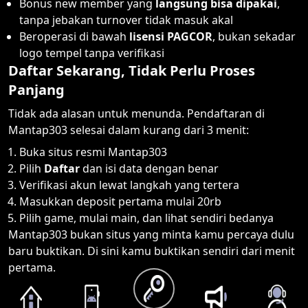
Bonus new member yang
langsung bisa dipakai
,
tanpa jebakan turnover tidak masuk akal
Beroperasi di bawah
lisensi PAGCOR
, bukan sekadar
logo tempel tanpa verifikasi
Daftar Sekarang, Tidak Perlu Proses
Panjang
Tidak ada alasan untuk menunda. Pendaftaran di
Mantap303 selesai dalam kurang dari 3 menit:
Buka situs resmi Mantap303
Pilih
Daftar
dan isi data dengan benar
Verifikasi akun lewat langkah yang tertera
Masukkan deposit pertama mulai 20rb
Pilih game, mulai main, dan lihat sendiri bedanya
Mantap303 bukan situs yang minta kamu percaya dulu
baru buktikan. Di sini kamu buktikan sendiri dari menit
pertama.