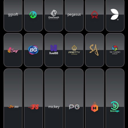
ggsoft
pegasus
mickey