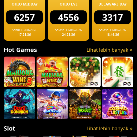
OHIO MIDDAY
OHIO EVE
DELAWARE DAY
6257
4556
3317
Senin 10-08-2026
Selasa 11-08-2026
Selasa 11-08-2026
17:21:35
24:21:35
18:46:35
Hot Games
Lihat lebih banyak
Slot
Lihat lebih banyak