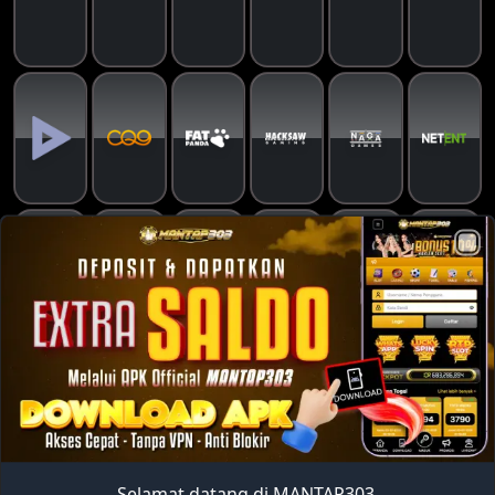
Clo
Selamat datang di MANTAP303.