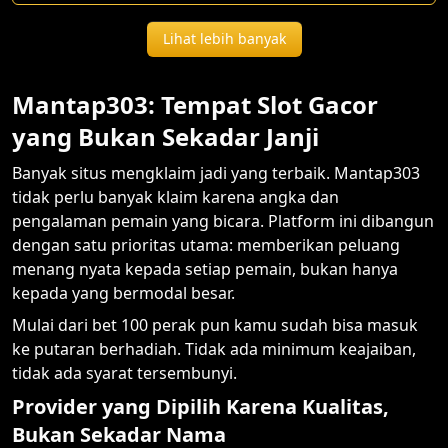
Lihat lebih banyak
Mantap303: Tempat Slot Gacor
yang Bukan Sekadar Janji
Banyak situs mengklaim jadi yang terbaik. Mantap303
tidak perlu banyak klaim karena angka dan
pengalaman pemain yang bicara. Platform ini dibangun
dengan satu prioritas utama: memberikan peluang
menang nyata kepada setiap pemain, bukan hanya
kepada yang bermodal besar.
Mulai dari bet 100 perak pun kamu sudah bisa masuk
ke putaran berhadiah. Tidak ada minimum keajaiban,
tidak ada syarat tersembunyi.
Provider yang Dipilih Karena Kualitas,
Bukan Sekadar Nama