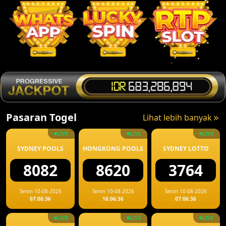
Pasaran Togel
Lihat lebih banyak
LIVE
LIVE
LIVE
SYDNEY POOLS
HONGKONG POOLS
SYDNEY LOTTO
8082
8620
3764
Senin 10-08-2026
Senin 10-08-2026
Senin 10-08-2026
07:06:35
16:06:35
07:06:35
LIVE
LIVE
LIVE